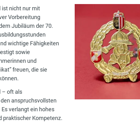
st nicht nur mit
ver Vorbereitung
 dem Jubiläum der 70.
Ausbildungsstunden
und wichtige Fähigkeiten
estigt sowie
nehmerinnen und
kat” freuen, die sie
 können.
– oft als
 den anspruchsvollsten
Es verlangt ein hohes
d praktischer Kompetenz.