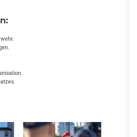
n:
rwehr.
gen.
nisation.
satzes.