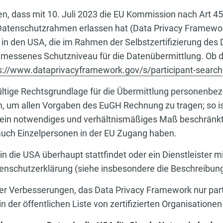
n, dass mit 10. Juli 2023 die EU Kommission nach Art 4
tenschutzrahmen erlassen hat (Data Privacy Framework
n den USA, die im Rahmen der Selbstzertifizierung des 
angemessenes Schutzniveau für die Datenübermittlung. Ob 
s://www.dataprivacyframework.gov/s/participant-search
ültige Rechtsgrundlage für die Übermittlung personenbez
n, um allen Vorgaben des EuGH Rechnung zu tragen; so i
ein notwendiges und verhältnismäßiges Maß beschränkt i
uch Einzelpersonen in der EU Zugang haben.
n die USA überhaupt stattfindet oder ein Dienstleister mi
Datenschutzerklärung (siehe insbesondere die Beschreibun
her Verbesserungen, das Data Privacy Framework nur parti
 in der öffentlichen Liste von zertifizierten Organisatio