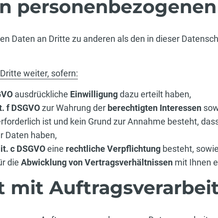
on personenbezogenen
en Daten an Dritte zu anderen als den in dieser Datens
ritte weiter, sofern:
SGVO
ausdrückliche
Einwilligung
dazu erteilt haben,
it. f DSGVO
zur Wahrung der
berechtigten Interessen
sow
rforderlich ist und kein Grund zur Annahme besteht, da
er Daten haben,
 lit. c DSGVO
eine
rechtliche Verpflichtung
besteht, sowie 
ür die
Abwicklung von Vertragsverhältnissen
mit Ihnen er
 mit Auftragsverarbei