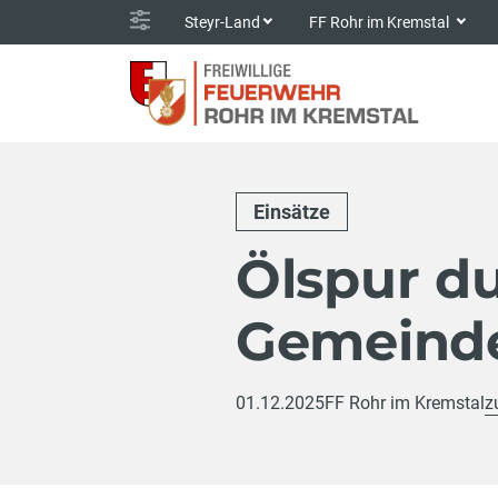
Steyr-Land
FF Rohr im Kremstal
Einsätze
Ölspur d
Gemeind
01.12.2025
FF Rohr im Kremstal
z