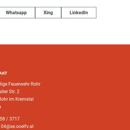
Whatsapp
Xing
LinkedIn
AKT
llige Feuerwehr Rohr
ller Str. 2
Rohr im Kremstal
a
58 / 3717
104@se.ooelfv.at