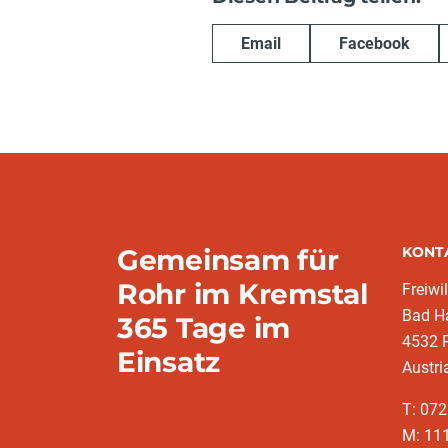
Email
Facebook
Gemeinsam für
KONT
Rohr im Kremstal
Freiwi
Bad Ha
365 Tage im
4532 
Einsatz
Austri
T: 072
M: 11